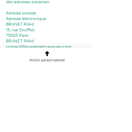
des adresses suivantes :
Adresse postale
Adresse électronique
BRUNET RIAHI
15, rue Soufflot
75005 Paris
BRUNET RIAHI
contact@brunetriahi-avocats.com
Action personnalisée
Transfert des données à caractère
personnel
Dans le cadre des traitements effectués,
vos données à caractère personnel ne sont
pas transférées en dehors de l’Union
européenne ou à une organisation
internationale.
Dans l’hypothèse où vos données seraient
amenées à être transférées dans un pays
en dehors de l’Union européenne ou à une
organisation internationale, BRUNET RIAHI