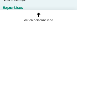
Notre équipe
Expertises
Informations
Action personnalisée
Cinéma & Production Audiovisuelle
Audiovisuel & Streaming
Secteurs & pratiques
Contact
Tél
:
+33 (0)6 59 59 51 37
Mentions légales
Politique de confidentialité
Conditions d'utilisation
Plan
Mail
:
contact@brunetriahi-
avocats.com
Politique en matière de cookies